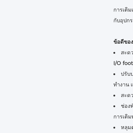
การเติมเ
กับอุปกร
ข้อดีของ
สะดว
I/O foo
ปรับ
ทํางาน 
สะดว
ช่อง
การเติมพ
หลุม