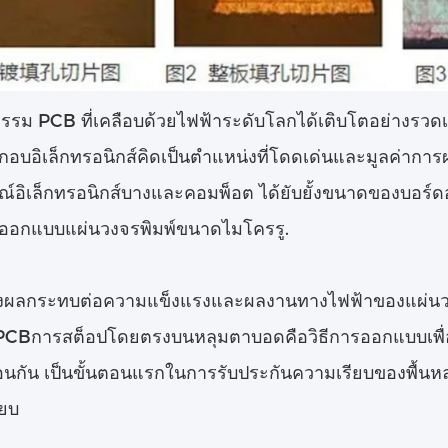
รรม PCB ที่เคลือบด้วยไฟฟ้าระดับโลกได้เติบโตอย่างรวดเ
กอบอิเล็กทรอนิกส์คิดเป็นตําแหน่งที่โดดเด่นและมูลค่ากา
รณ์อิเล็กทรอนิกส์บางและคอมพ็อต ได้ยับยั้งขนาดของบอร์ดอ
ออกแบบแผ่นวงจรพิมพ์ขนาดไมโครรู.
่ส่งผลกระทบต่อความแข็งแรงและผลงานทางไฟฟ้าของแผ่น
PCBการสต็อปโดยตรงบนหลุมตาบอดคือวิธีการออกแบบเพื่อ
ซ้อนกัน เป็นขั้นตอนแรกในการรับประกันความเรียบของพื้นหลุ
ียบ