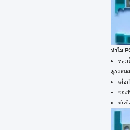
ทําไม PC
หลุม
ลูกผสมผ
เมื่
ช่อง
มันป