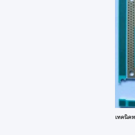
เทคนิคห