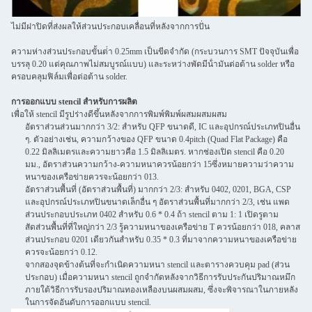
ไม่มีฝาปิดที่ส่งผลให้ส่วนประกอบเคลื่อนที่หลังจากการปั่น
ความห่างส่วนประกอบขั้นต่ํา 0.25mm เป็นขีดจํากัด (กระบวนการ SMT ปัจจุบันเพื่อ
บรรลุ 0.20 แต่คุณภาพไม่สมบูรณ์แบบ) และระหว่างพัดมีน้ํามันต่อต้าน solder หรือ
ครอบคลุมฟิล์มเพื่อต่อต้าน solder.
การออกแบบ stencil สําหรับการผลิต
เพื่อให้ stencil มีรูปร่างดีขึ้นหลังจากการพิมพ์พิมพ์ผสมผสมผสม
อัตราส่วนส่วนมากกว่า 3/2: สําหรับ QFP ขนาดดี, IC และอุปกรณ์ประเภทปินอื่น
ๆ. ตัวอย่างเช่น, ความกว้างของ QFP ขนาด 0.4pitch (Quad Flat Package) คือ
0.22 มิลลิเมตรและความยาวคือ 1.5 มิลลิเมตร. หากช่องเปิด stencil คือ 0.20
มม., อัตราส่วนความกว้าง-ความหนาควรน้อยกว่า 15ซึ่งหมายความว่าความ
หนาของเครือข่ายควรจะน้อยกว่า 013.
อัตราส่วนพื้นที่ (อัตราส่วนพื้นที่) มากกว่า 2/3: สําหรับ 0402, 0201, BGA, CSP
และอุปกรณ์ประเภทปินขนาดเล็กอื่น ๆ อัตราส่วนพื้นที่มากกว่า 2/3, เช่น แพด
ส่วนประกอบประเภท 0402 สําหรับ 0.6 * 0.4 ถ้า stencil ตาม 1: 1 เปิดรูตาม
สัดส่วนพื้นที่ที่ใหญ่กว่า 2/3 รู้ความหนาของเครือข่าย T ควรน้อยกว่า 018, คลาส
ส่วนประกอบ 0201 เดียวกันสําหรับ 0.35 * 0.3 ที่มาจากความหนาของเครือข่าย
ควรจะน้อยกว่า 0.12.
จากสองจุดข้างต้นที่จะกําเนิดความหนา stencil และตารางควบคุม pad (ส่วน
ประกอบ) เมื่อความหนา stencil ถูกจํากัดหลังจากวิธีการรับประกันปริมาณหมึก
ภายใต้วิธีการรับรองปริมาณทองเหลืองบนผสมผสม, ซึ่งจะพิจารณาในภายหลัง
ในการจัดอันดับการออกแบบ stencil.