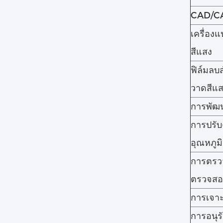
CAD/C
เครื่อง
สีแสง
ฟิล์มลบ
วาดสีแ
การพัฒ
การปรั
อุณหภูม
การตรว
ตรวจส
การเจาะล
การอนุร