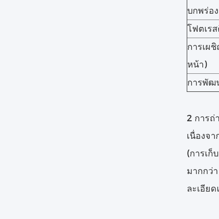
บกพร่อ
โฟตเรสต
การเผชิ
หน้า)
การพัฒน
2 การถ่
เนื่องจ
(การเก
มากกว่า
ละเอียด