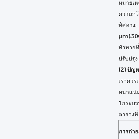
หมายเหต
ความกว้
ทิศทาง
μm):30
ท้าทายท
ปรับปรุง
(2) ปัญ
เราควรเ
หนาแน่น
1กระบวน
ตารางที่
การถ่า