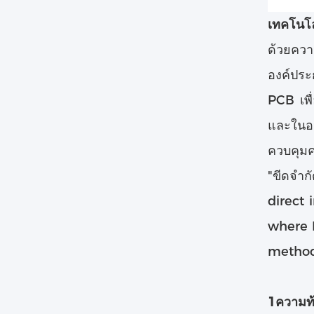
เทคโนโล
ด้วยคว
องค์ประ
PCB เพื
และในอน
ควบคุมค
"ขีดจํา
direct 
where L
method
1ความท