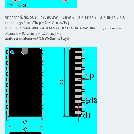
กติกาการตั้งชื่อ: SOP + ระบบขนาด + ขนาด e + X + ขนาด a + X + ขนาด d + X +
ระยะห่างศูนย์กลางปิน p + X + จํานวนปิน j
เช่น: SOPMM6X0d8X0d42X1d27X8. แสดงองค์ประกอบของ SOP, e = 6mm, a =
0.8mm, d = 0.42mm, p = 1.27mm, j = 8
องค์ประกอบประเภท SOJ: ดังที่แสดงในรูป