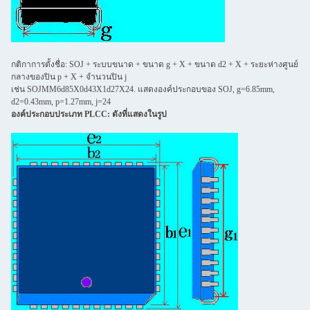
กติกาการตั้งชื่อ: SOJ + ระบบขนาด + ขนาด g + X + ขนาด d2 + X + ระยะห่างศูนย์
กลางของปิน p + X + จํานวนปิน j
เช่น SOJMM6d85X0d43X1d27X24. แสดงองค์ประกอบของ SOJ, g=6.85mm,
d2=0.43mm, p=1.27mm, j=24
องค์ประกอบประเภท PLCC: ดังที่แสดงในรูป