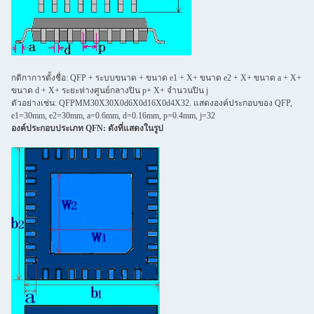
กติกาการตั้งชื่อ: QFP + ระบบขนาด + ขนาด e1 + X+ ขนาด e2 + X+ ขนาด a + X+
ขนาด d + X+ ระยะห่างศูนย์กลางปิน p+ X+ จํานวนปิน j
ตัวอย่างเช่น: QFPMM30X30X0d6X0d16X0d4X32. แสดงองค์ประกอบของ QFP,
e1=30mm, e2=30mm, a=0.6mm, d=0.16mm, p=0.4mm, j=32
องค์ประกอบประเภท QFN: ดังที่แสดงในรูป