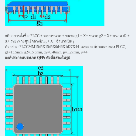
กติกาการตั้งชื่อ: PLCC + ระบบขนาด + ขนาด g1 + X+ ขนาด g2 + X+ ขนาด d2 +
X+ ระยะห่างศูนย์กลางปิน p+ X+ จํานวนปิน j
ตัวอย่าง: PLCCMM15d5X15d5X0d46X1d27X44. แสดงองค์ประกอบของ PLCC,
g1=15.5mm, g2=15.5mm, d2=0.46mm, p=1.27mm, j=44
องค์ประกอบประเภท QFP: ดังที่แสดงในรูป