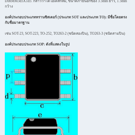
DIRMM3d5X1d5. กล่าวว่าไดโอเดสกลม, ขนาดภายนอกของ 3.5mm ยาว, 1.5mm
กว้าง
องค์ประกอบประเภททรานซิสเตอร์ (ประเภท SOT และประเภท TO): มีชื่อโดยตรง
กับชื่อมาตรฐาน
เช่น SOT-23, SOT-223, TO-252, TO263-2 (ชนิดสองปิน), TO263-3 (ชนิดสามปิน)
องค์ประกอบประเภท SOP: ดังที่แสดงในรูป