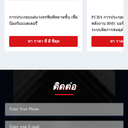
การประกอบแผ่นวงจรพิมพ์หลายชั้น เพื่อ
PCBA การประกอบงา
ป้องกันแบตเตอรี่
พลังงาน BMS บอร์ด
ระบบจัดการสมดุลไฟฟ
หา ราคา ที่ ดี ที่สุด
หา ราคา ที่ 
ติดต่อ