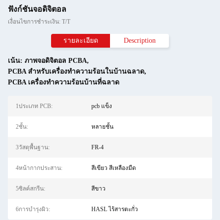
ฟังก์ชันจอดิจิตอล
เงื่อนไขการชำระเงิน: T/T
รายละเอียด
Description
เน้น:
ภาพจอดิจิตอล PCBA
,
PCBA สําหรับเครื่องทําความร้อนในบ้านฉลาด
,
PCBA เครื่องทําความร้อนบ้านที่ฉลาด
1ประเภท PCB:
pcb แข็ง
2ชั้น:
หลายชั้น
3วัสดุพื้นฐาน:
FR-4
4หน้ากากประสาน:
สีเขียว สีเหลืองมืด
5ซิลค์สกรีน:
สีขาว
6การบํารุงผิว:
HASL ไร้สารตะกั่ว