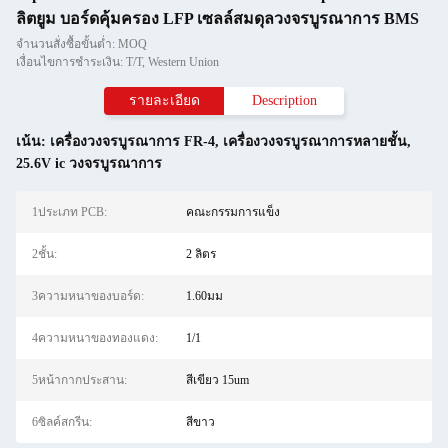
ลิตยูม บอร์ดคุ้มครอง LFP เซลล์สมดุลวงจรบูรณาการ BMS
จำนวนสั่งซื้อขั้นต่ำ: MOQ
เงื่อนไขการชำระเงิน: T/T, Western Union
รายละเอียด
Description
เน้น:
เครื่องวงจรบูรณาการ FR-4
,
เครื่องวงจรบูรณาการหลายชั้น
,
25.6V ic วงจรบูรณาการ
1ประเภท PCB:
คณะกรรมการแข็ง
2ชั้น:
2 ลิตร
3ความหนาของบอร์ด:
1.60มม
4ความหนาของทองแดง:
1/1
5หน้ากากประสาน:
สีเขียว 15um
6ซิลค์สกรีน:
สีขาว