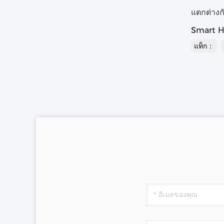
แตกต่างก
Smart Ho
แท็ก：