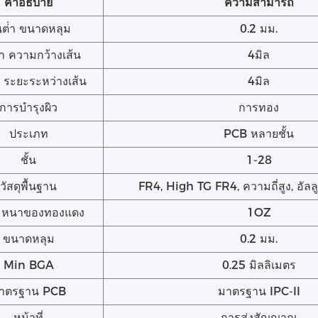
คําอธิบาย
ความสามารถ
้นต่ํา ขนาดหลุม
0.2 มม.
่ํา ความกว้างเส้น
4มิล
ํา ระยะระหว่างเส้น
4มิล
การบํารุงผิว
การทอง
ประเภท
PCB หลายชั้น
ชั้น
1-28
วัสดุพื้นฐาน
FR4, High TG FR4, ความถี่สูง, อัลลู
มหนาของทองแดง
1OZ
ขนาดหลุม
0.2 มม.
Min BGA
0.25 มิลลิเมตร
าตรฐาน PCB
มาตรฐาน IPC-II
หน้าที่
การส่งสัญญาณ