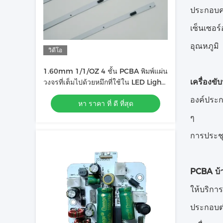
ประกอบคว
เซ็นเซอร
อุณหภูมิ
วิดีโอ
1.60mm 1/1/OZ 4 ชั้น PCBA พิมพ์แผ่น
เครื่องข
วงจรที่เต็มไปด้วยหมึกที่ใช้ใน LED Light
Bar
องค์ประก
หา ราคา ที่ ดี ที่สุด
ๆ
การประชุ
PCBA บ้
ให้บริกา
ประกอบต่อ