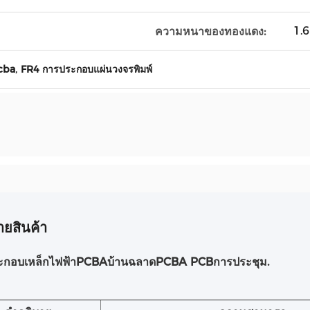
1.
ความหนาของทองแดง:
,
cba
FR4 การประกอบแผ่นวงจรพิมพ์
ายสินค้า
ระกอบเหล็กไฟฟ้า
PCB
A
บ้านฉลาด
PCB
A
PCB
การประชุม
.