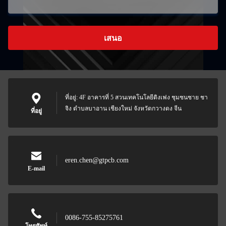
เสนอ
ที่อยู่: 4F อาคารที่ 5 สวนเทคโนโลยีดิงเฟง ชุมชนชาย ชา
จิง ตําบลบาอาน เชียงใหม่ จังหวัดกวางดง จีน
ที่อยู่
eren.chen@gtpcb.com
E-mail
0086-755-85275761