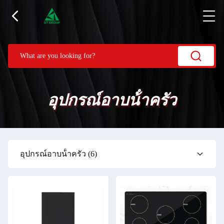
อุปกรณ์อาบน้ําครัว
อุปกรณ์อาบน้ําครัว
(6)