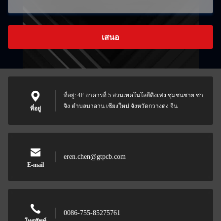
เสนอ
ที่อยู่: 4F อาคารที่ 5 สวนเทคโนโลยีดิงเฟง ชุมชนชาย ชา
จิง ตําบลบาอาน เชียงใหม่ จังหวัดกวางดง จีน
ที่อยู่
eren.chen@gtpcb.com
E-mail
0086-755-85275761