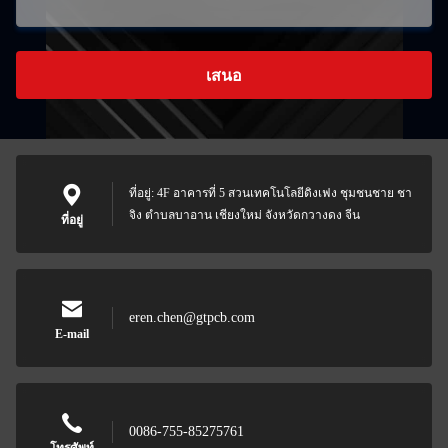
เสนอ
ที่อยู่: 4F อาคารที่ 5 สวนเทคโนโลยีดิงเฟง ชุมชนชาย ชา
จิง ตําบลบาอาน เชียงใหม่ จังหวัดกวางดง จีน
ที่อยู่
eren.chen@gtpcb.com
E-mail
0086-755-85275761